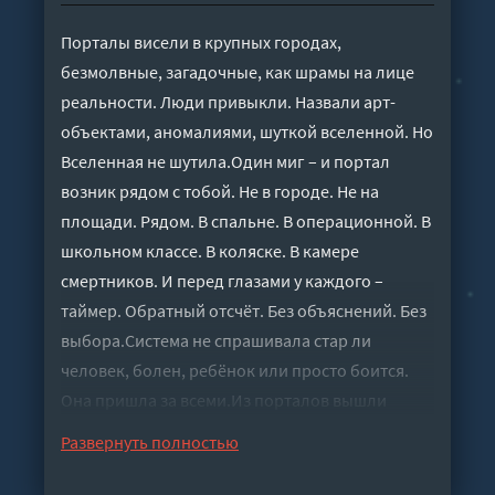
Порталы висели в крупных городах,
безмолвные, загадочные, как шрамы на лице
реальности. Люди привыкли. Назвали арт-
объектами, аномалиями, шуткой вселенной. Но
Вселенная не шутила.Один миг – и портал
возник рядом с тобой. Не в городе. Не на
площади. Рядом. В спальне. В операционной. В
школьном классе. В коляске. В камере
смертников. И перед глазами у каждого –
таймер. Обратный отсчёт. Без объяснений. Без
выбора.Система не спрашивала стар ли
человек, болен, ребёнок или просто боится.
Она пришла за всеми.Из порталов вышли
отродья. Не монстры из сказок – что-то хуже.
Развернуть полностью
Холодное, бездушное, созданное лишь для
одного: проверить тебя на прочность. И если