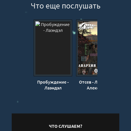
Что еще послушать
12
13
14
15
16
17
18
19
20
Пробуждение -
Отсев - Лаэндэл
Ап
21
Лаэндэл
Алексей
Алек
22
ЧТО СЛУШАЕМ?