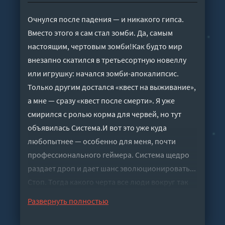
Очнулся после падения — и никакого гипса.
Вместо этого я сам стал зомби. Да, самым
настоящим, чертовым зомби!Как будто мир
внезапно скатился в третьесортную новеллу
или игрушку: начался зомби-апокалипсис.
Только другим достался «квест на выживание»,
а мне — сразу «квест после смерти». Я уже
смирился с ролью корма для червей, но тут
объявилась Система.И вот это уже куда
любопытнее — особенно для меня, почти
профессионального геймера. Система щедро
раздает дроп и дает шанс эволюционировать...
Стоп. Тогда какого черта все люди вокруг так
хотят меня прикончить?
Развернуть полностью
Слушать аудиокнигу "Я пока еще зомби? Ну
ничего! - Алексей Сказ" онлайн бесплатно без