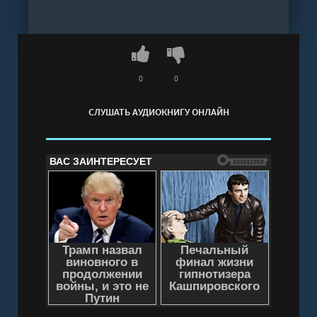
лишь ржавый меч…
Слушать аудиокнигу "Авалон. Внешний Мир.
Книга 5 - Николай Скиба, Алексей Сказ" онлайн
бесплатно без регистрации - полная версия
0
0
СЛУШАТЬ АУДИОКНИГУ ОНЛАЙН