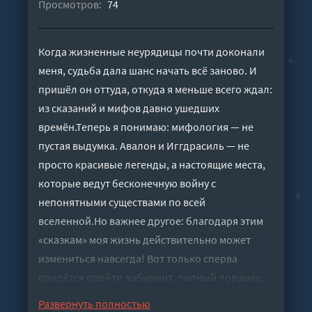
Просмотров:
74
Когда жизненные неурядицы почти доконали
меня, судьба дала шанс начать всё заново. И
пришёл он оттуда, откуда я меньше всего ждал:
из сказаний и мифов давно ушедших
времён.Теперь я понимаю: мифология — не
пустая выдумка. Авалон и Иггдрасиль — не
просто красивые легенды, а настоящие места,
которые ведут бесконечную войну с
непонятными существами по всей
вселенной.Но важнее другое: благодаря этим
«сказкам» моя жизнь действительно может
измениться навсегда! Вот только сперва
придётся пройти лабиринт, полный ловушек,
испытаний и голодных тварей, имея при себе
Развернуть полностью