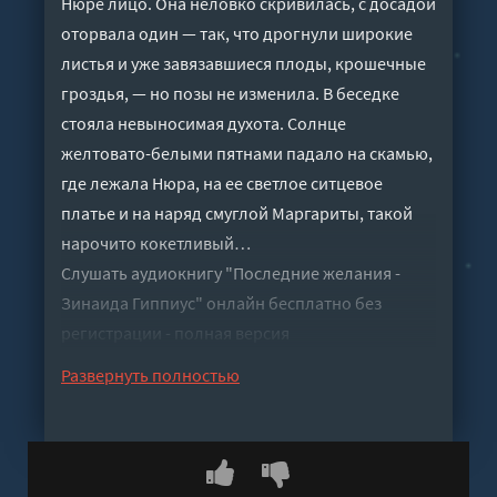
Нюре лицо. Она неловко скривилась, с досадой
оторвала один — так, что дрогнули широкие
листья и уже завязавшиеся плоды, крошечные
гроздья, — но позы не изменила. В беседке
стояла невыносимая духота. Солнце
желтовато-белыми пятнами падало на скамью,
где лежала Нюра, на ее светлое ситцевое
платье и на наряд смуглой Маргариты, такой
нарочито кокетливый…
Слушать аудиокнигу "Последние желания -
Зинаида Гиппиус" онлайн бесплатно без
регистрации - полная версия
Развернуть полностью