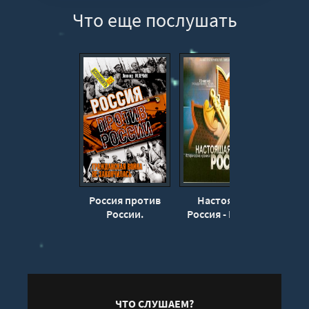
Что еще послушать
Россия против
Настоящая
28 п
России.
Россия - Герман
«Вели
Гражданская
Садченков
отсту
война не
– поз
закончилась -
- 
Леонид Млечин
П
ЧТО СЛУШАЕМ?