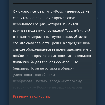
Он с жаром сетовал, что «Россия велика, да не
сердита», и ставил нам в пример свою
небольшую Грецию, которая не боится
вступать в схватку с громадной Турцией. <…> Я
отстаивал сдержанный курс России, убеждая
его, что сама слабость Греции в определённом
смысле оборачивается её преимуществом и что
любое наше преждевременное вмешательство
повлекло бы для греков бесчисленные
бедствия. Но он не уступал и объяснял
умеренность нашей политики
необразованностью народа. «Вот почему, —
говорил он, — Россия и не сердита: народ
трудно поднять на жертвы ради идеи…
Развернуть полностью
Попробуйте-ка разбудить русского мужика!»