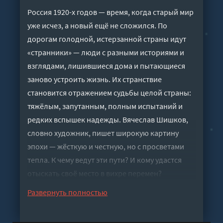
Россия 1920-х годов — время, когда старый мир
уже исчез, а новый ещё не сложился. По
дорогам голодной, истерзанной страны идут
«странники» — люди с разными историями и
взглядами, лишившиеся дома и пытающиеся
заново устроить жизнь. Их странствие
становится отражением судьбы целой страны:
тяжёлым, запутанным, полным испытаний и
редких вспышек надежды. Вячеслав Шишков,
словно художник, пишет широкую картину
эпохи — жёсткую и честную, но с просветами
тепла. К чему ведут эти пути? И кому удастся
отыскать своё место в вихре перемен?
Слушать аудиокнигу "Странники - Шишков
Развернуть полностью
Вячеслав" онлайн бесплатно без регистрации -
полная версия