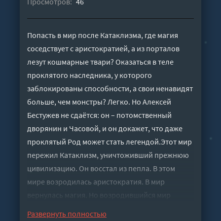
Просмотров:
46
Попасть в мир после Катаклизма, где магия
соседствует с аристократией, а из порталов
лезут кошмарные твари? Оказаться в теле
проклятого наследника, у которого
заблокированы способности, а свои ненавидят
больше, чем монстры? Легко. Но Алексей
Бестужев не сдаётся: он – потомственный
дворянин и Часовой, и он докажет, что даже
проклятый Род может стать легендой.Этот мир
пережил Катаклизм, уничтоживший прежнюю
цивилизацию. Он восстал из пепла. В этом
мире возродилась аристократия. В мир
вернулась магия. Но возродившийся мир
столкнулся с новой, страшной бедой –
Развернуть полностью