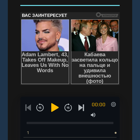
Слушать аудиокнигу "Патоген - Назаренко Ю."
онлайн бесплатно без регистрации - полная
версия
00:00
1