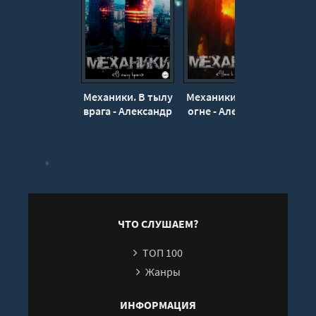
Механики. В тылу
Механики. Ужас в
врага - Александр
огне - Александр
пож
Март (книга 14)
Март (16)
б
Вита
ЧТО СЛУШАЕМ?
ТОП 100
Жанры
ИНФОРМАЦИЯ