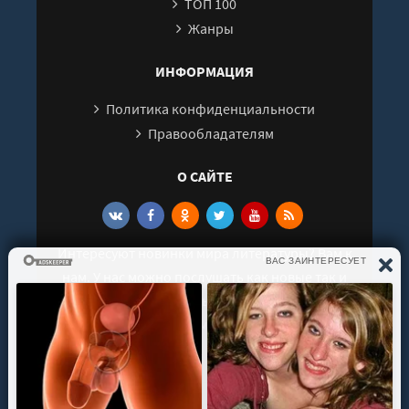
ТОП 100
Жанры
ИНФОРМАЦИЯ
Политика конфиденциальности
Правообладателям
О САЙТЕ
Интересуют новинки мира литературы? Вам к
нам. У нас можно послушать как новые так и
старые аудиокниги. Выбрать и поделиться с
друзьями лучшими аудиокнигами!