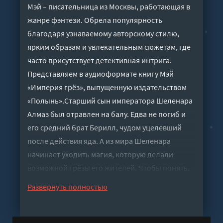
Мэй – писательница из Москвы, работающая в
жанре фэнтези. Обрела популярность
благодаря узнаваемому авторскому стилю,
ярким образам и увлекательным сюжетам, где
часто присутствует детективная интрига.
Представляем в аудиоформате книгу Мэй
«Империя грёз», выпущенную издательством
«Полынь».Старший сын императора Шеленара
Алмаз был отравлен на балу. Едва не погиб и
его средний брат Берилл, чудом уцелевший
после действия яда. А из мира Шеленара
начинает уходить магия, которую делали
возможной грёзы его жителей. Чтобы понять,
почему исчезают грёзы, и попытаться их
Развернуть полностью
вернуть, выживший принц Берилл
отправляется в опасное путешествие в паре с
младшим братом – Агатом. Отношения между