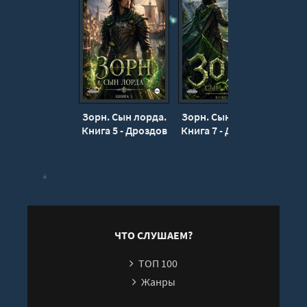
16
17
18
19
20
Зорн. Сын лорда.
Зорн. Сын лорда.
Те
21
Книга 5 - Дроздов
Книга 7 - Дроздов
любви
Дмитрий
Дмитрий
22
23
24
25
26
ЧТО СЛУШАЕМ?
27
ТОП 100
28
Жанры
29