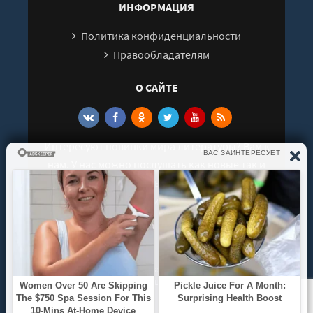
ИНФОРМАЦИЯ
30
31
Политика конфиденциальности
Правообладателям
О САЙТЕ
Интересуют новинки мира литературы? Вам к
нам. У нас можно послушать как новые так и
старые аудиокниги. Выбрать и поделиться с
друзьями лучшими аудиокнигами!
© 2021 - 2026 kniga-audio.net. Все права
защищены.