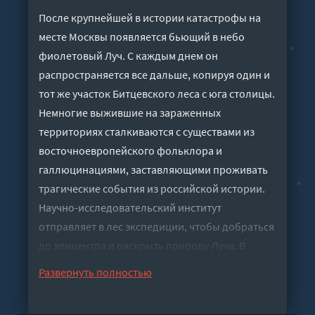
После крупнейшей в истории катастрофы на
месте Москвы появляется бьющий в небо
фиолетовый Луч. С каждым днем он
распространяется все дальше, копируя один и
тот же участок Битцевского леса с юга столицы.
Немногие выжившие на зараженных
территориях сталкиваются с существами из
восточноевропейского фольклора и
галлюцинациями, заставляющими проживать
трагические события из российской истории.
Научно-исследовательский институт
отправляет в лес экспедиции, чтобы добраться
до эпицентра и раскрыть природу Луча. В
институте начинает учебу группа подростков с
Развернуть полностью
устойчивостью к галлюцинациям. Вскоре они
сталкиваются с прошлым, которое заставляет