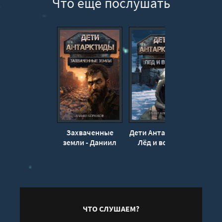
Что еще послушать
13
14
15
16
17
Захваченные
Дети Антарктиды.
Страж
земли - Даниил
Лёд и волны -
Пол
Корнаков
Даниил Корнаков
ЧТО СЛУШАЕМ?