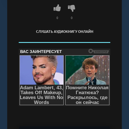
переосмыслить катастрофу.
Слушать аудиокнигу "Луч - Туровский Даниил"
онлайн бесплатно без регистрации - полная
0
0
версия
СЛУШАТЬ АУДИОКНИГУ ОНЛАЙН