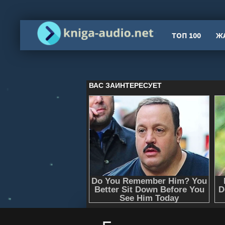
ТОП 100
Ж