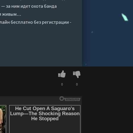
 — за ним идет охота банда
йти живым…
лайн бесплатно без регистрации -
0
0