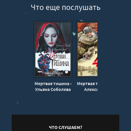
Что еще послушать
12
13
14
15
16
17
18
19
Мертвая тишина -
Мертвая тишина -
Точк
Ульяна Соболева
Александр
Тамоников
К
ЧТО СЛУШАЕМ?