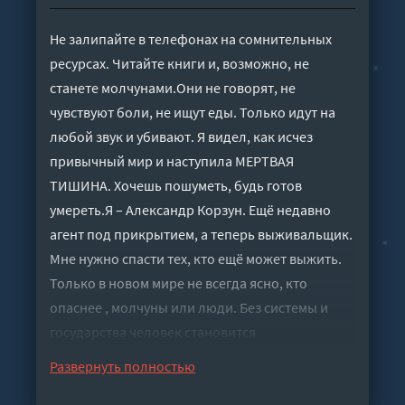
Не залипайте в телефонах на сомнительных
ресурсах. Читайте книги и, возможно, не
станете молчунами.Они не говорят, не
чувствуют боли, не ищут еды. Только идут на
любой звук и убивают. Я видел, как исчез
привычный мир и наступила МЕРТВАЯ
ТИШИНА. Хочешь пошуметь, будь готов
умереть.Я – Александр Корзун. Ещё недавно
агент под прикрытием, а теперь выживальщик.
Мне нужно спасти тех, кто ещё может выжить.
Только в новом мире не всегда ясно, кто
опаснее , молчуны или люди. Без системы и
государства человек становится
хищником.Теперь я сам себе закон. И если у
Развернуть полностью
этой катастрофы есть причина, я найду того,