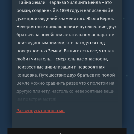
"Тайна Земли" Чарльза Уиллинга Бейла – это
роман, созданный в 1899 году и написанный в
духе произведений знаменитого Жюля Верна.
Невероятные приключения и путешествие двух
братьев на новейшем летательном аппарате к
неизведанным землям, что находятся под
поверхностью Земли! В книге есть все, что так
любит читатель, – смертельные опасности,
неизвестные цивилизации и невероятная
концовка. Путешествие двух братьев по полой
Земле можно сравнить разве что с полетом на
другую планету, настолько невероятные вещи
им повстречаются!
Слушать аудиокнигу "Тайна Земли - Бейл
Развернуть полностью
Чарльз" онлайн бесплатно без регистрации -
полная версия