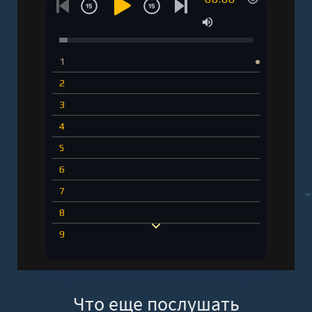
1
2
3
4
5
6
7
8
9
10
11
Что еще послушать
12