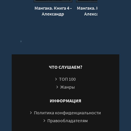
20
Мангака. Книга 4 -
Мангака. Книга 3 -
Манга
21
Александр
Александр
А
Гаврилов
Гаврилов
Г
22
23
24
25
ЧТО СЛУШАЕМ?
ТОП 100
Жанры
ИНФОРМАЦИЯ
Политика конфиденциальности
Правообладателям