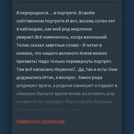
Я переродился… в портрете. В своём
собственном портрете.И вот, восемь сотен лет
я наблюдаю, как мой род медленно
умирает.Всё изменилось, когда маленький
Толик сказал заветные слова:– Я читал в
книжке, что нашего великого Князя можно
призвать! Надо только перевернуть портрет.
Там всё написано.Неужели?.. Да, так и есть! Они
додумались!Итак, я воскрес. Замок рода
штурмуют враги, а родичи паникуют и падают в
обморок.Пришло время вновь возглавить род
и навести тут порядок. Пора спасать бедовых
потомков из глубокой ж…ямы.
Слушать аудиокнигу "Князь из картины. Книга
Развернуть полностью
15 - Романовский Борис" онлайн бесплатно без
регистрации - полная версия