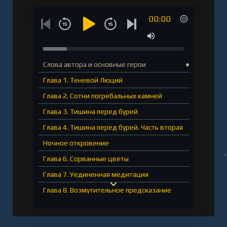
ошибок. Сара возвращает память, узнаёт
00:00
историю уже погибших друзей и всё яснее
понимает, как Дэвлат оказался на грани
гибели. Подготовку к решающей битве
осложняют новые персонажи, скрывающие
Слова автора и основные герои
истинные цели и сущность. Можно ли доверить
Глава 1. Теневой Люций
им собственную жизнь?
Глава 2. Сотни погребальных камней
Слушать аудиокнигу "Соль и Грезы - Анжело
Глава 3. Тишина перед бурей
Алекс" онлайн бесплатно без регистрации -
Глава 4. Тишина перед бурей. Часть вторая
полная версия
Ночное откровение
Глава 6. Сорванные цветы
Глава 7. Уединенная медитация
Глава 8. Возмутительное предсказание
Глава 9. Ночные разговоры
Глава 10. Между строк