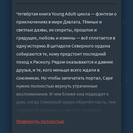
Четвёртая книга Young Adult-цикла — фэнтези о
приключениях в мире Дэвлата. Тёмные и
светлые даэвы, их секреты, прошлое и
грядущее, любовь и измены — всё сплетается в
одну историю.В цитадели Северного ордена
собираются те, кому предстоит последний
поход к Расколу. Рядом оказываются и давние
друзья, и те, кого меньше всего ждали в
союзниках. Но чтобы запечатать портал, Саре
нужно полностью вернуть утраченные
воспоминания. И чем ближе она подходит к
дню, когда Северный орден обречён пасть, тем
труднее ей выдержать тяжесть правды.А
времени всё меньше: на юге Дэвлата набирает
Развернуть полностью
мощь зло, у которого теперь есть имя и лицо.