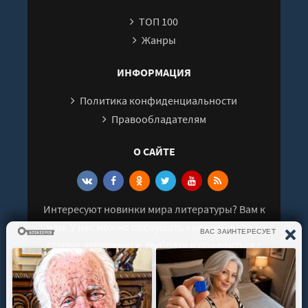
Глава 24. Возможность. Часть вторая
ТОП 100
Глава 25. Наказание
Жанры
Эпилог
ИНФОРМАЦИЯ
Политика конфиденциальности
Правообладателям
О САЙТЕ
Интересуют новинки мира литературы? Вам к
нам. У нас можно послушать как новые так и
старые аудиокниги. Выбрать и поделиться с
друзьями лучшими аудиокнигами!