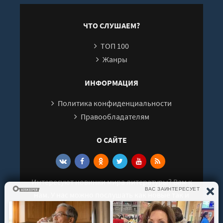
24
25
ЧТО СЛУШАЕМ?
26
ТОП 100
27
Жанры
28
29
ИНФОРМАЦИЯ
30
Политика конфиденциальности
31
Правообладателям
32
О САЙТЕ
33
Интересуют новинки мира литературы? Вам к
нам. У нас можно послушать как новые так и
старые аудиокниги. Выбрать и поделиться с
друзьями лучшими аудиокнигами!