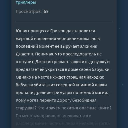
триллеры
Просмотров:
59
Юная принцесса Гризельда становится
жертвой нападения чернокнижника, но в
последний момент ее выручает алхимик
Джастин. Понимая, что преследователь не
отступит, Джастин решает защитить девушку и
предлагает ей укрыться в доме своей бабушки.
Однако на месте их ждет страшная находка:
бабушка убита, а из соседней книжной лавки
пропали древние гримуары по темной магии.
Кому могла перейти дорогу безобидная
старушка? Кто и зачем похитил опасные книги?
По местным правилам вмешиваться в
расследование частным лицам нельзя, и тогда