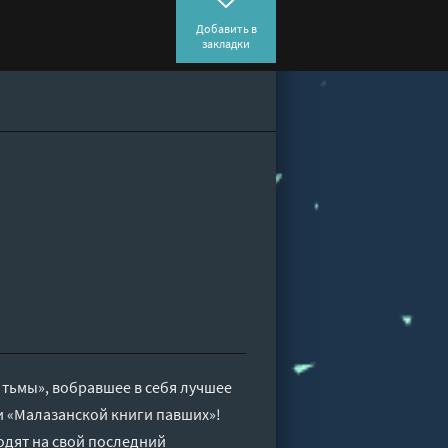
Добавить в
закладки
тьмы», вобравшее в себя лучшее
и «Малазанской книги павших»!
одят на свой последний