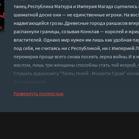
танец.Республика Матхура и Империя Магадх сцепились 
шахматной доске они — не единственные игроки. На вост
надвигающейся грозы.Древесные города ракшасов впер
распахнули границы, созывая Конклав — королей и жриц
властителей. Однако мир нужен им лишь как удобная па
под себя, не считаясь ни с Республикой, ни с Империей.
перемирия проще всего снова посеять зерна войны.И в 
маслом, лишь три женщины способны стать той искрой, 
Слушать аудиокнигу "Танец теней - Моханти Гурав" онла
полная версия
Развернуть полностью