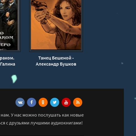
зраком.
Танец Бешеной -
 Галина
Александр Бушков
ова
нам. У нас можно послушать как новые
ься с друзьями лучшими аудиокнигами!