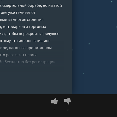
в смертельной борьбе, но на этой
оке уже темнеет от
вые за многие столетия
, матриархов и торговых
уза, чтобы перекроить грядущее
Потому что именно в тишине
мире, насквозь пропитанном
что разожжет пламя.
йн бесплатно без регистрации -
0
0