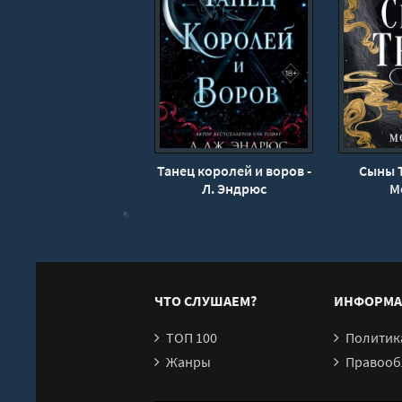
17
18
19
20
21
22
Танец королей и воров -
Сыны Т
23
Л. Эндрюс
М
24
25
26
27
ЧТО СЛУШАЕМ?
ИНФОРМА
28
ТОП 100
Политика конфи
29
Жанры
Правообл
30