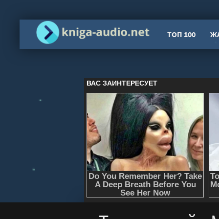
ТОП 100
Ж