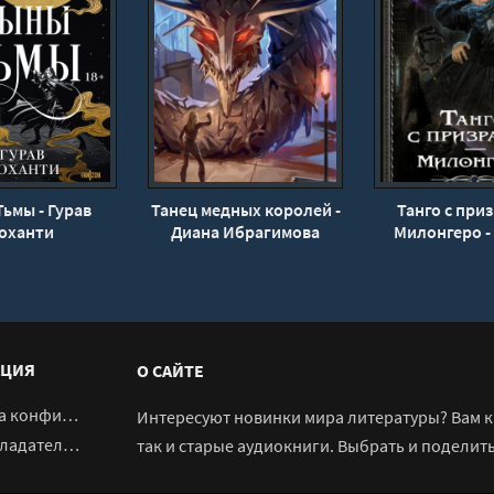
ьмы - Гурав
Танец медных королей -
Танго с при
оханти
Диана Ибрагимова
Милонгеро -
Гончар
ЦИЯ
О САЙТЕ
денциальности
Интересуют новинки мира литературы? Вам к 
адателям
так и старые аудиокниги. Выбрать и поделит