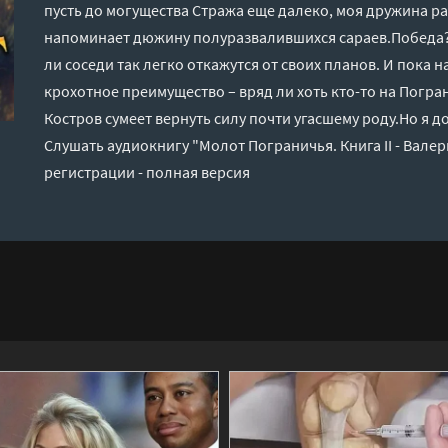
пусть до могущества Стража еще далеко, моя дружина ра
напоминает дюжину полуразвалившихся сараев.Победа? 
ли соседи так легко откажутся от своих планов. И пока 
крохотное преимущество – вряд ли хоть кто-то на Погра
Костров сумеет вернуть силу почти угасшему роду.Но я д
Слушать аудиокнигу "Молот Пограничья. Книга II - Вале
регистрации - полная версия