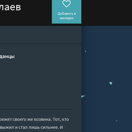
лаев
Добавить в
закладки
данцы
ежет своего же хозяина. Тот, кто
 выжил и стал лишь сильнее. И