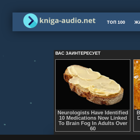
ТОП 100
Ж