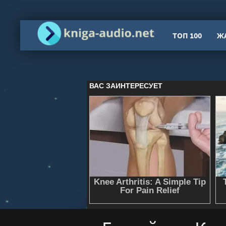
ТОП 100
Ж