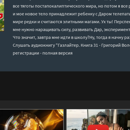
все тяготы постапокалиптического мира, но потом я все 
и мое новое тело принадлежит ребенку с Даром телепати
мире редки и считаются элитными магами. Ух ты! Перспе
мне нужно наращивать силу, развивать Дар, экспериме
Что значит, завтра мне идти в школу?Ну, тогда я начну ра
Слушать аудиокнигу "Газлайтер. Книга 31 - Григорий Во
регистрации - полная версия