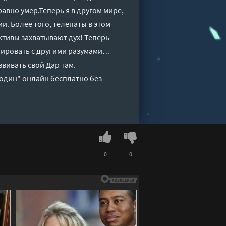
равно умер.Теперь я в другом мире,
и. Более того, телепаты в этом
ктивы захватывают дух! Теперь
нтировать с другими разумами…
звивать свой Дар там.
лодин" онлайн бесплатно без
0
0