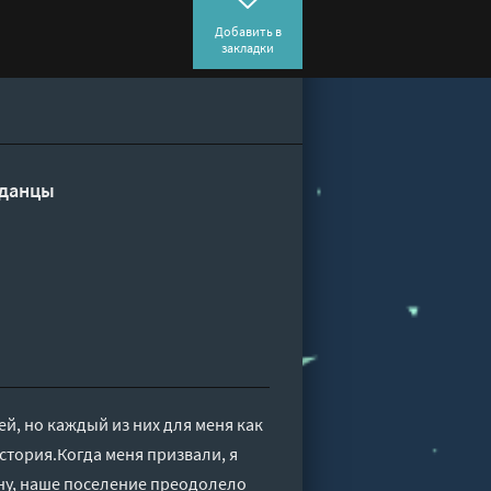
Добавить в
закладки
данцы
, но каждый из них для меня как
история.Когда меня призвали, я
йну, наше поселение преодолело