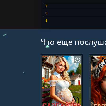
7
8
9
10
Что еще послуш