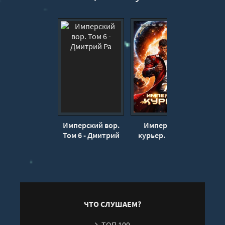
Имперский вор.
Имперский
Импе
Том 6 - Дмитрий
курьер. Том 7 -
Том 
Ра
Дмитрий Ра, Вова
Бо
ЧТО СЛУШАЕМ?
ТОП 100