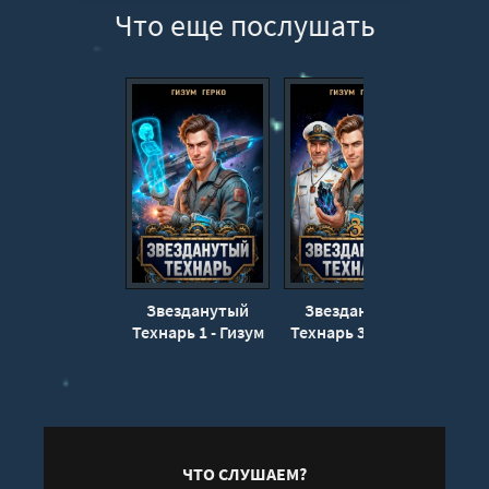
Что еще послушать
12
13
14
15
16
17
18
19
20
Звезданутый
Звезданутый
Зв
Технарь 1 - Гизум
Технарь 3 - Гизум
Техна
Герко
Герко
ЧТО СЛУШАЕМ?