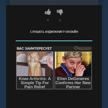
не только новой кандидаткой на поступление в
магическую школу, но и невестой Кэйлиса. Мир
арканной магии затягивает, а принц
оказывается совсем не тем чудовищем, каким
0
0
она представляла. Только решится ли Клара
СЛУШАТЬ АУДИОКНИГУ ОНЛАЙН
отдать ему власть над миром… и над
собственным сердцем? Или выберет бороться
за всё сама?..
Слушать аудиокнигу "Академия Арканов - Элис
Кова" онлайн бесплатно без регистрации -
полная версия