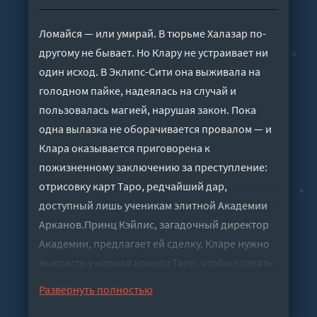
Ломайся — или умирай. В тюрьме Халазар по-
другому не бывает. Но Клару не устраивает ни
один исход. В Эклипс-Сити она выживала на
голодном пайке, надеялась на случай и
пользовалась магией, нарушая закон. Пока
одна вылазка не оборачивается провалом — и
Клара оказывается приговорена к
пожизненному заключению за преступление:
отрисовку карт Таро, редчайший дар,
доступный лишь ученикам элитной Академии
Арканов.Принц Кэйлис, загадочный директор
Академии, предлагает ей сделку. Кларе нужно
выкрасть у короля колоду Таро, чтобы создать
всесильную карту, которую до сих пор считали
Развернуть полностью
легендой. Но у свободы есть цена: Клара станет