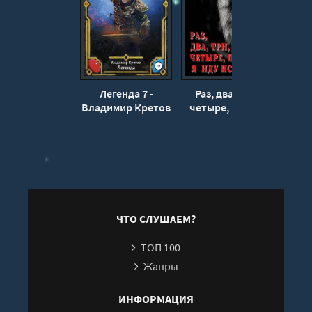
Легенда 7 -
Раз, два, три,
А
Владимир Кретов
четыре, пять, я
Екате
иду искать - Юлия
Шутова
ЧТО СЛУШАЕМ?
ТОП 100
Жанры
ИНФОРМАЦИЯ