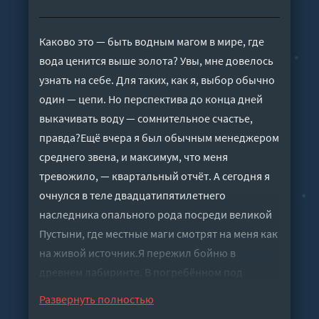
Каково это — быть водным магом в мире, где
вода ценится выше золота? Увы, мне довелось
узнать на себе. Для таких, как я, выбор обычно
один — цепи. Но перспектива до конца дней
выкачивать воду — сомнительное счастье,
правда?Ещё вчера я был обычным менеджером
среднего звена, и максимум, что меня
тревожило, — квартальный отчёт. А сегодня я
очнулся в теле двадцатипятилетнего
наследника опального рода посреди великой
Пустыни, где местные маги смотрят на меня как
на живой источник.Я пережил бойню в
древнем лабиринте. В погребённом под
песками Воронеже я рассчитывал найти
Развернуть полностью
ответы, но вместо них столкнулся с безумным