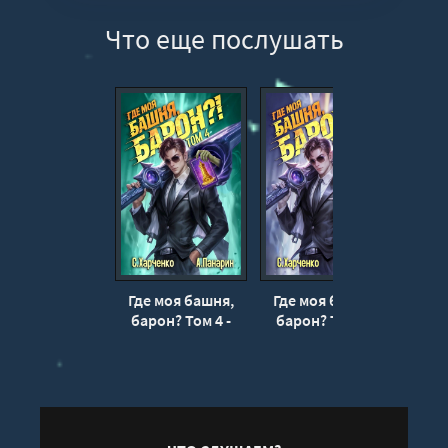
11
Что еще послушать
12
13
14
Где моя башня,
Где моя башня,
Эвол
барон? Том 4 -
барон? Том 3 -
трущ
Антон Панарин,
Антон Панарин,
Ант
Сергей Харченко
Сергей Харченко