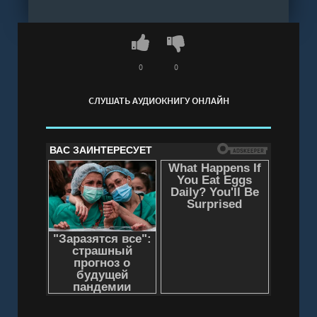
шаманом, который вопил, что Печать Девяти
отнимет у меня нечто куда более ценное, чем
жизнь.Зато я усвоил первое правило пустыни:
охотясь на чудовищ, не стань чудовищем сам.
0
0
Проблема лишь в том, что я уже успел его
СЛУШАТЬ АУДИОКНИГУ ОНЛАЙН
нарушить.
Слушать аудиокнигу "Император песчаных
карьеров - Антон Панарин" онлайн бесплатно
без регистрации - полная версия