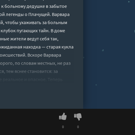
 к больному дедушке в забытое
ной легенды о Плачущей. Варвара
й, чтобы ухаживать за больным
 клубок пугающих тайн. В доме
ные жители ведут себя так,
еожиданная находка — старая кукла
роисшествий. Вскоре Варвара
рого, по словам местных, не раз
я, тем яснее становится: за
 реальное и опасное. Теперь
 чьи тени подбираются уже к ней
 станет очередной жертвой этого
а" онлайн бесплатно без
0
0