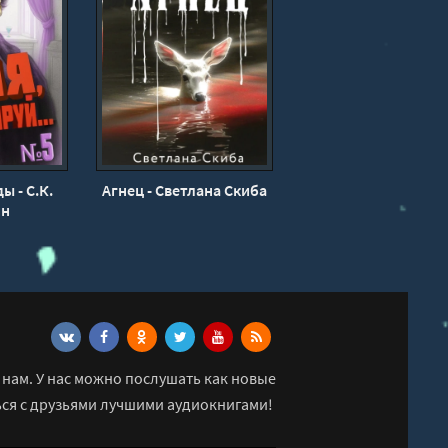
ы - С.К.
Агнец - Светлана Скиба
йн
нам. У нас можно послушать как новые
ься с друзьями лучшими аудиокнигами!