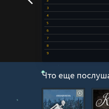
2
3
4
5
6
7
8
9
10
11
Что еще послуш
12
13
14
15
16