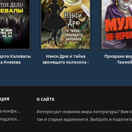
дело Калевалы
Нэнси Дрю и тайна
Призраки вод
на Князева
звонящего колокола -
Треме
Кэролайн Кин
ЦИЯ
О САЙТЕ
денциальности
Интересуют новинки мира литературы? Вам к 
адателям
так и старые аудиокниги. Выбрать и поделит