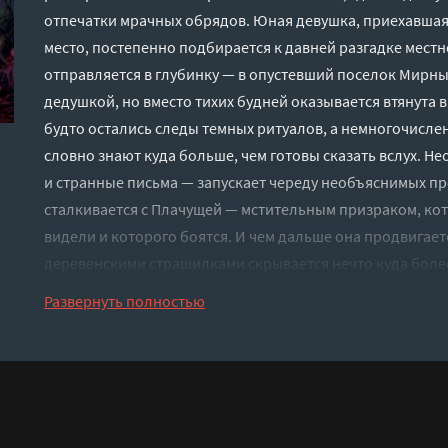
отпечатки мрачных обрядов. Юная девушка, приехавшая
место, постепенно подбирается к давней разгадке мест
отправляется в глубинку — в опустевший поселок Мирны
дедушкой, но вместо тихих будней оказывается втянута в
будто остались следы темных ритуалов, а немногочислен
словно знают куда больше, чем готовы сказать вслух. Н
и странные письма — запускает череду необъяснимых п
сталкивается с Плачущей — мстительным призраком, кото
видели и которого боятся. И чем дальше она продвигаетс
деревенскими страшилками скрывается нечто куда более
Варваре предстоит выдержать столкновение с прошлым,
Развернуть полностью
самой. Успеет ли она докопаться до истины, прежде чем
зловещего места?
Слушать аудиокнигу "Плачущая - Александра Пивоваров
регистрации - полная версия