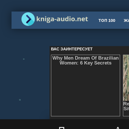
ТОП 100
Ж