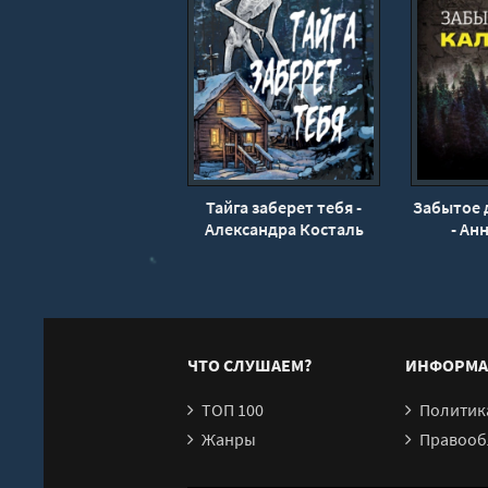
17
18
19
20
21
22
Тайга заберет тебя -
Забытое 
23
Александра Косталь
- Ан
24
25
26
27
ЧТО СЛУШАЕМ?
ИНФОРМА
28
ТОП 100
Политика конфи
Жанры
Правообл