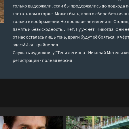
только выдержали, если бы продержались до подхода 
глотать ком в горле. Может быть, клич о сборе безымянн
только в воображении.Но прошлое не изменить. Столица
память и безысходность…Нет. Ну уж нет. Никогда. Они не
от нас осталась лишь тень, враги будут её бояться! К чё
здесь!И он крайне зол.
Слушать аудиокнигу "Тени легиона - Николай Метельски
регистрации - полная версия