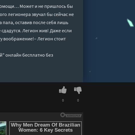
помощи… Может и не пришлось бы
ого легионера звучал бы сейчас не
 пала, оставив после себя лишь
 сдадутся. Легион жив! Даже если
рту воображение!– Легион стоит
й" онлайн бесплатно без
0
0