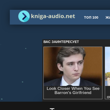
ТОП 100
Ж