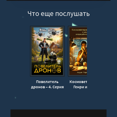
Что еще послушать
Повелитель
Космоветеринар
По
дронов – 4. Серия
Генри и дело
дроно
7 - Юрий
запрещённой
Винокуров, Олег
игуаны - Лидия
Вино
Сапфир
Гортинская