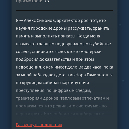
Просмотров:
73
Я — Алекс Симонов, архитектор роя: тот, кто
научил городские дроны рассуждать, хранить
память и выполнять приказы. Когда меня
называют главным подозреваемым в убийстве
соседа, становится ясно: кто-то мастерски
подбросил доказательства и при этом
недооценил, с кем имеет дело.За два часа, пока
за мной наблюдает детектив Нора Гамильтон, я
по крупицам собираю картину ночи
преступления: по цифровым следам,
траекториям дронов, тепловым отпечаткам и
промахам тех, кто решил, что систему можно
перехитрить. Но чем ближе я подбираюсь к
разгадке, тем очевиднее: здесь нет полностью
Развернуть полностью