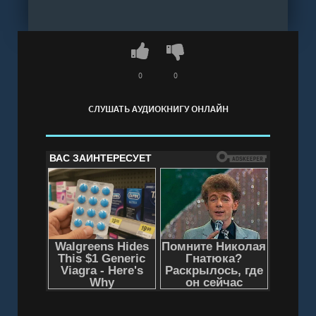
чистых. Есть те, кто держит рой в руках, и те,
кто всё ещё уверен, что распоряжается
собственной жизнью.
Слушать аудиокнигу "Идеальный
подозреваемый - Лидия Гортинская" онлайн
0
0
бесплатно без регистрации - полная версия
СЛУШАТЬ АУДИОКНИГУ ОНЛАЙН