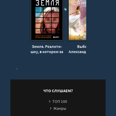
Земля. Реалити-
Выбор -
Эк
шоу, в котором за
Александра Плен
тебя уже все
А
решили - Элой
Морено
ЧТО СЛУШАЕМ?
ТОП 100
Жанры