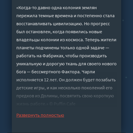
«Когда-то давно одна колония землян
пережила темные времена и постепенно стала
восстанавливать цивилизацию. Но прогресс
был остановлен, когда появились новые
владельцы колонии из космоса. Теперь жители
планеты подчинены только одной задаче —
работать на Фабриках, чтобы производить
уникальную и дорогую ткань для своего нового
бога — бессмертного Фактора. Чарли
исполняется 12 лет. Он должен будет позабыть
детские игры, и как несколько поколений его
предков из Долины, посвятить свою короткую
жизнь работе.» © Puffin Cafe
Слушать аудиокнигу "Фабрика - Пол Ди
Развернуть полностью
Филиппо" онлайн бесплатно без регистрации -
полная версия