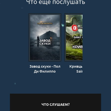
Что еще послушать
Завод скуки - Пол
Кривцы - Liar
Хр
Ди Филиппо
Saint
Роб
ЧТО СЛУШАЕМ?