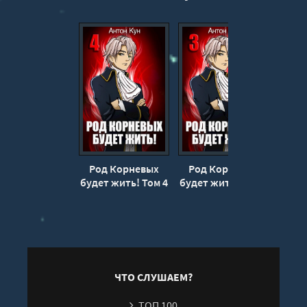
13
14
15
16
17
18
19
20
Род Корневых
Род Корневых
Род
21
будет жить! Том 4
будет жить! Том 3
будет
- Антон Кун
- Антон Кун
- 
22
23
24
ЧТО СЛУШАЕМ?
ТОП 100