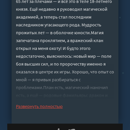
65 лет за плечами — и всё это в теле 18-летнего
князя. Ещё недавно я руководил магической
академией, а теперь стал последним
наследником угасающего рода. Мудрость
прожитых лет — в оболочке юности.Магия
запечатана проклятием, а вражеский клан
открыл на меня охоту! И будто этого
недостаточно, выяснилось: новый мир — поле
боя высших сил, и по пророчеству именно я
оказался в центре их игры. Хорошо, что опыт со
мной — я привык разбираться с
проблемами.План есть, магический наночип
есть, а ещё — родовые фамильяры: дракон и
медведь, которых лучше не тревожить. Те, кто
Развернуть полностью
уничтожил мой род, явно не рассчитывали на
такой ответ!
Слушать аудиокнигу "Князь Медведев 1 -