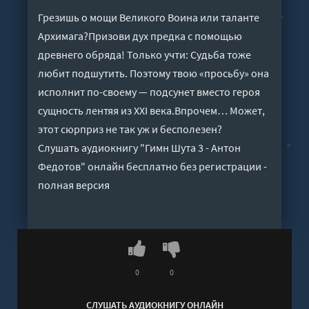
Грезишь о мощи Великого Воина или таланте
Архимага?Призови дух предка с помощью
древнего обряда! Только учти: Судьба тоже
любит подшутить. Поэтому твою «просьбу» она
исполнит по-своему — подсунет вместо героя
сущность лентяя из XXI века.Впрочем… Может,
этот сюрприз не так уж и бесполезен?
Слушать аудиокнигу "Гимн Шута 3 - Антон
Федотов" онлайн бесплатно без регистрации -
полная версия
0
0
СЛУШАТЬ АУДИОКНИГУ ОНЛАЙН