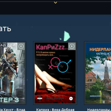
ать
За Хруст - Влад
Каприз - Вера Добрая
Нидерланды.