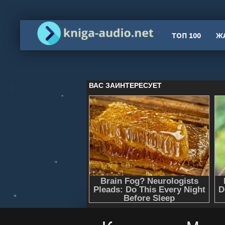
ТОП 100
Ж