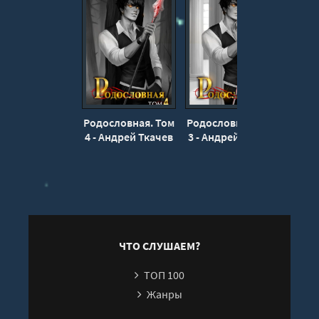
16
17
18
19
20
Родословная. Том
Родословная. Том
Родос
21
4 - Андрей Ткачев
3 - Андрей Ткачев
2 - А
22
23
24
25
ЧТО СЛУШАЕМ?
ТОП 100
Жанры