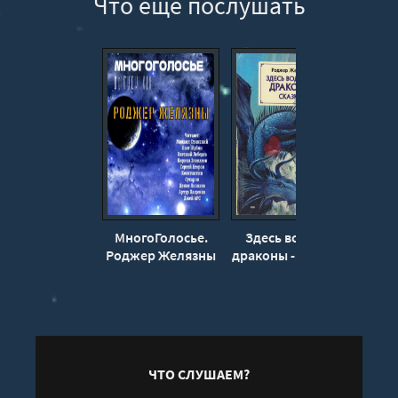
Что еще послушать
МногоГолосье.
Здесь водятся
Спящ
Роджер Желязны
драконы - Роджер
Ж
2 - Роджер
Желязны
Желязны
ЧТО СЛУШАЕМ?