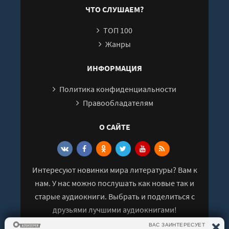
Глава 24. Не побочный эффект
ЧТО СЛУШАЕМ?
Глава 25. Действуем согласно протоколу
ТОП 100
Глава 26. Давно не воронёнок
Жанры
Глава 27. Ты клялся оставаться рядом
Глава 28. Возвращение домой
ИНФОРМАЦИЯ
Глава 29. Тебя всегда было достаточно
Политика конфиденциальности
Глава 30. Благословения
Правообладателям
Глава 31. Китобои не слышат песнь китов
О САЙТЕ
Эпилог
Интересуют новинки мира литературы? Вам к
нам. У нас можно послушать как новые так и
старые аудиокниги. Выбрать и поделиться с
друзьями лучшими аудиокнигами!