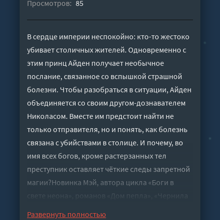
Просмотров:
85
В сердце империи неспокойно: кто-то жестоко
убивает столичных жителей. Одновременно с
этим принц Айден получает необычное
послание, связанное со вспышкой страшной
болезни. Чтобы разобраться в ситуации, Айден
объединяется со своим другом-дознавателем
Николасом. Вместе им предстоит найти не
только отправителя, но и понять, как болезнь
связана с убийствами в столице. И почему, во
имя всех богов, кроме растерзанных тел
преступник оставляет чёткие следы запретной
магии?Новинка Мэй, автора цикла «Боги в
свете неона», романов «Дом пепла», «Чернила
и кровь» и «Проверка на
Развернуть полностью