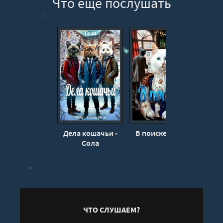
Что еще послушать
Дела кошачьи -
В поиске - Сола
С при
Сола
ЧТО СЛУШАЕМ?