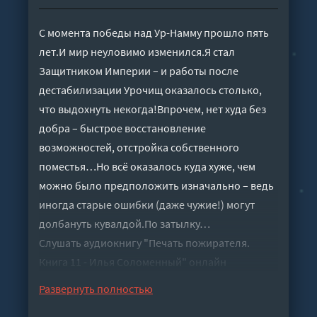
С момента победы над Ур-Намму прошло пять
лет.И мир неуловимо изменился.Я стал
Защитником Империи – и работы после
дестабилизации Урочищ оказалось столько,
что выдохнуть некогда!Впрочем, нет худа без
добра – быстрое восстановление
возможностей, отстройка собственного
поместья…Но всё оказалось куда хуже, чем
можно было предположить изначально – ведь
иногда старые ошибки (даже чужие!) могут
долбануть кувалдой.По затылку…
Слушать аудиокнигу "Печать пожирателя.
Книга 11 - Илья Соломенный" онлайн
бесплатно без регистрации - полная версия
Развернуть полностью