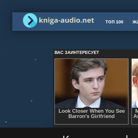
ТОП 100
Ж