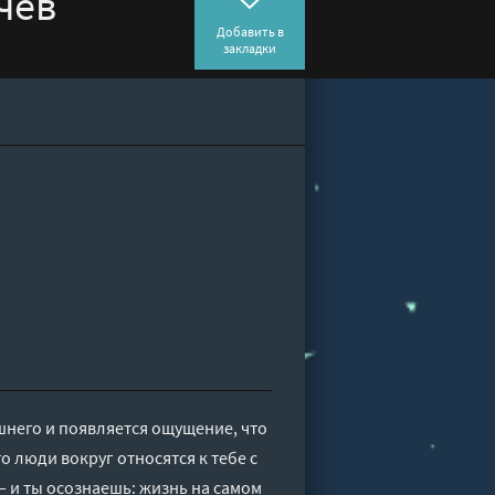
чев
Добавить в
закладки
шнего и появляется ощущение, что
о люди вокруг относятся к тебе с
 и ты осознаешь: жизнь на самом