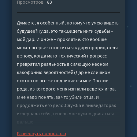
Просмотров:
83
Думаете, я особенный, потому что умею видеть
будущее?Ну да, это так.Видеть нити судьбы –
мой дар. И он же – проклятье.Кто вообще
может всерьез относиться к дару прорицателя
в эпоху, когда маго-технический прогресс
превратил реальность в сияющую неоном
какофонию вероятностей?Дар не слишком
охотно но все же подчиняется мне.Против
рода, из которого меня изгнали ведется игра.
Мне надо понять, за что убили отца. И
продолжить его дело.Служба в ликвидаторах
исчерпала себя, теперь мне нужно двигаться
дальше.
Слушать аудиокнигу "Изгой рода Орловых: Маг
Развернуть полностью