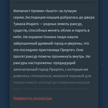
Финалист премии «Хьюго» за лучшую
серию.Экспедиция кишцев добралась до двора
Тумана Индиго — родных земель раксур,
существ, способных менять облик и парить в
небе. На окраине Океана люди нашли
заброшенный древний город и уверены, что
это последнее пристанище Предтеч. Они
просят раксур помочь проникнуть внутрь. Но
раксуры насторожены: предыдущий
запечатанный город Предтеч, с которым им
довелось столкнуться, оказался тюрьмой для
неукротимого зла.Ещё до появления кишцев
двор Тумана Индиго преследовали видения
грядущей катастрофы, способной стереть с
Развернуть полностью
лица мира все дворы раксур. Теперь