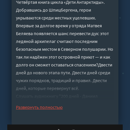
Четвёртая книга цикла «Дети Антарктиды».
Добравшись до Шпицбергена, герои
укрываются среди местных уцелевших.
Впервые за долгое время у отряда Матвея
Беляева появляется шанс перевести дух: этот
ледяной архипелаг считают последним
безопасным местом в Северном полушарии. Но
так ли надёжен этот островной приют — и как
долго он сможет оставаться спасением?Двести
дней до нового этапа пути. Двести дней среди
чужих порядков, традиций и правил. Двести
дней, которые перевернут всё.
Слушать аудиокнигу "200 дней - Даниил
Корнаков" онлайн бесплатно без регистрации
Развернуть полностью
- полная версия