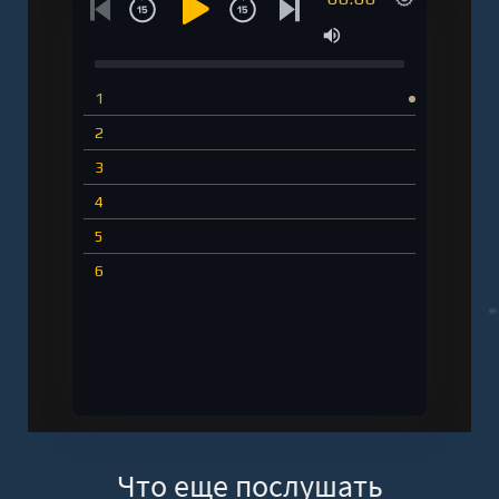
1
2
3
4
5
6
Что еще послушать