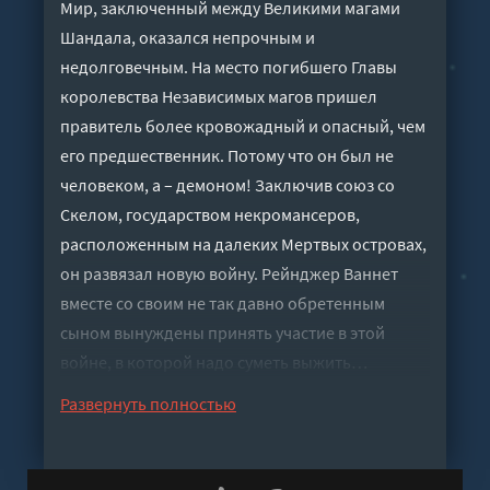
Мир, заключенный между Великими магами
Шандала, оказался непрочным и
недолговечным. На место погибшего Главы
королевства Независимых магов пришел
правитель более кровожадный и опасный, чем
его предшественник. Потому что он был не
человеком, а – демоном! Заключив союз со
Скелом, государством некромансеров,
расположенным на далеких Мертвых островах,
он развязал новую войну. Рейнджер Ваннет
вместе со своим не так давно обретенным
сыном вынуждены принять участие в этой
войне, в которой надо суметь выжить…
Слушать аудиокнигу "Эпоха Завоеваний -
Развернуть полностью
Сергей Карелин" онлайн бесплатно без
регистрации - полная версия