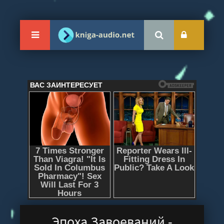
Эпоха Завоеваний -