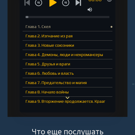
Глава 1. Скел
Глава 2. Изгнание из рая
Глава 3. Новые союзники
Глава 4. Демоны, люди и некромансеры
Глава 5. Друзья и враги
Глава 6. Любовь и власть
Глава 7. Предательство и магия
Глава 8. Начало войны
Глава 9. Вторжение продолжается. Крааг
Глава 10. Страна фей
Глава 11. Феи, политика и любовь
Что еще послушать
Глава 12. Феи и люди