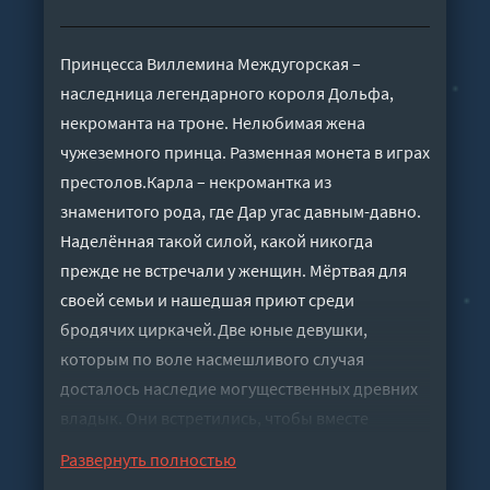
Принцесса Виллемина Междугорская –
наследница легендарного короля Дольфа,
некроманта на троне. Нелюбимая жена
чужеземного принца. Разменная монета в играх
престолов.Карла – некромантка из
знаменитого рода, где Дар угас давным-давно.
Наделённая такой силой, какой никогда
прежде не встречали у женщин. Мёртвая для
своей семьи и нашедшая приют среди
бродячих циркачей.Две юные девушки,
которым по воле насмешливого случая
досталось наследие могущественных древних
владык. Они встретились, чтобы вместе
выжить в пучине дворцовых интриг и повести
Развернуть полностью
свою страну к величию. Впереди у них битва,