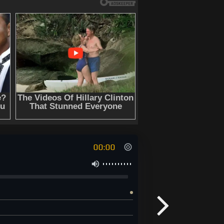
родуманного плана, осуществление
язны" онлайн бесплатно без
00:00