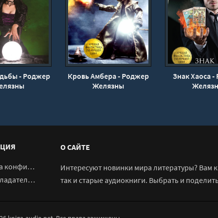
дьбы - Роджер
Кровь Амбера - Роджер
Знак Хаоса -
елязны
Желязны
Желяз
ЦИЯ
О САЙТЕ
денциальности
Интересуют новинки мира литературы? Вам к 
адателям
так и старые аудиокниги. Выбрать и поделит