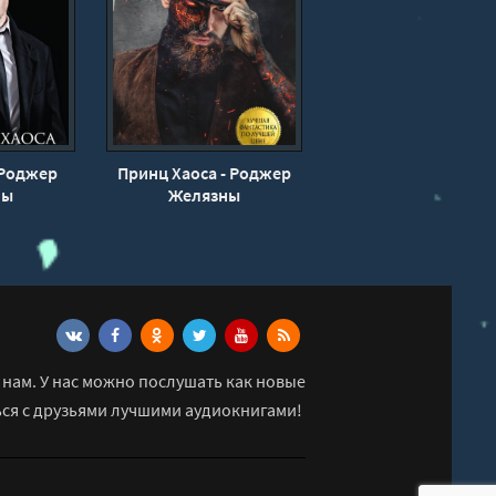
 Роджер
Принц Хаоса - Роджер
ны
Желязны
нам. У нас можно послушать как новые
ься с друзьями лучшими аудиокнигами!