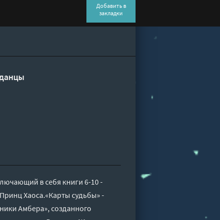
Добавить в
закладки
данцы
ючающий в себя книги 6-10 -
 Принц Хаоса.«Карты судьбы» -
ники Амбера», созданного