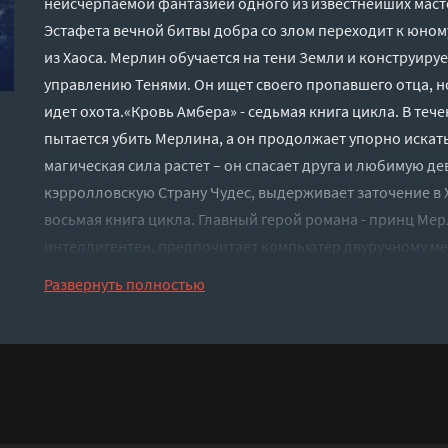
неисчерпаемой фантазией одного из известнейших маст
Эстафета вечной битвы добра со злом переходит к юном
из Хаоса. Мерлин обучается на тени Земли и конструиру
управлению Тенями. Он ищет своего пропавшего отца, но
идет охота.«Кровь Амбера» - седьмая книга цикла. В теч
пытается убить Мерлина, а он продолжает упорно искать
магическая сила растет – он спасает друга и любимую де
кэрролловскую Страну Чудес, выдерживает заточение в Х
восьмая книга цикла. Главный герой романа - принц Мер
интеллигентен, предпочитает компьютер двуручному меч
его магическая сила, множество опасностей и неожидан
Развернуть полностью
избранном пути, но он неумолим в движении к намеченн
книга цикла. Главный герой романа - принц Мерлин, сын
оказывается в гуще событий. Призраки Лабиринта, приз
странствие между Тенями - за всем этим стоит конфликт 
именно от Мерлина зависит его исход.«Принц Хаоса» – де
Главный герой романа - Мерлин, сын Корвина и Дары – п