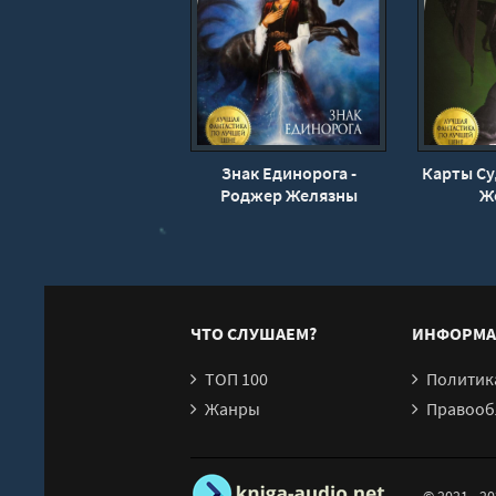
018
019
020 1
020 2
021
Знак Единорога -
Карты Су
022
Роджер Желязны
Ж
023
024
025
026
ЧТО СЛУШАЕМ?
ИНФОРМА
027
ТОП 100
Политика конфи
028
Жанры
Правообл
029
030