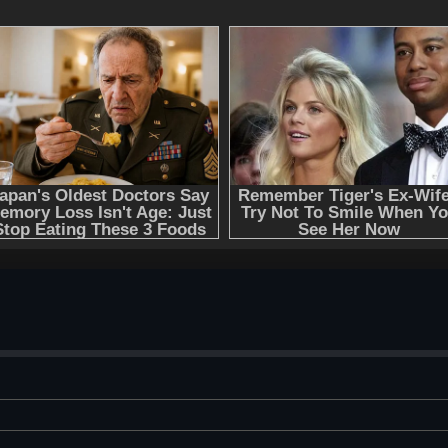
свет было не случайностью, а результатом тщательно п
которого должно привести Мерлина на трон Хаоса.
Слушать аудиокнигу "Хроники Амбера 6-10 - Роджер Жел
регистрации - полная версия