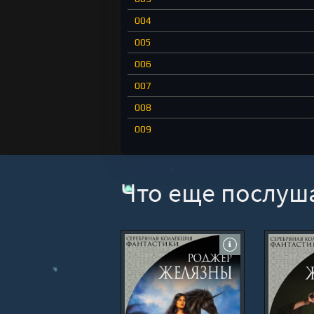
004
005
006
007
008
009
010
011
Что еще послуш
012
013
014
015
016
017