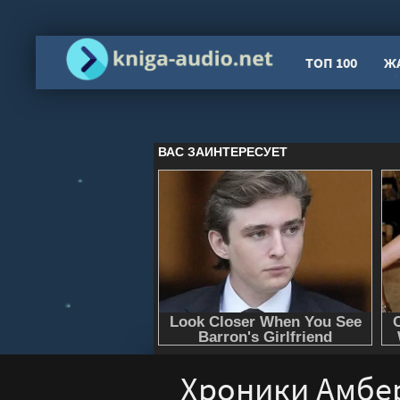
ТОП 100
Ж
Хроники Амбер