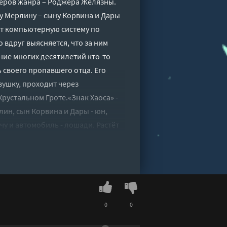
еров жанра – Роджера Желязны.
у Мерлину – сыну Корвина и Дары
ет компьютерную систему по
 вдруг выясняется, что за ним
ение многих десятилетий кто-то
 своего пропавшего отца. Его
вушку, проходит через
рустальном Гроте.«Знак Хаоса» -
лин, сын Корвина и Дары - юн,
у и автомобиль - лошади. Растёт
ных находок подстерегают его на
ой цели.«Рыцарь теней» - девятая
 Корвина и Дары - вновь
раки Логруса, рыцарское
между силами Порядка и Хаоса, и
0
0
сятая, последняя книга цикла.
онимает, что его появление на