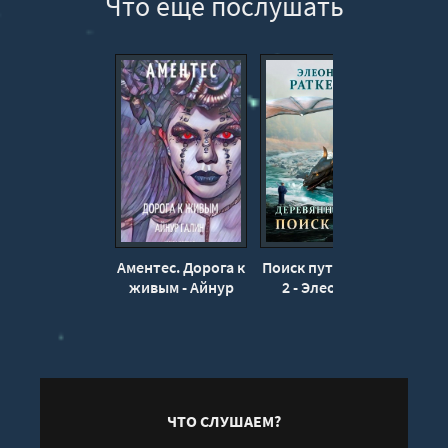
Что еще послушать
Аментес. Дорога к
Поиск пути. Часть
Л
живым - Айнур
2 - Элеонора
мас
Галин
Раткевич
Том 1
ЧТО СЛУШАЕМ?