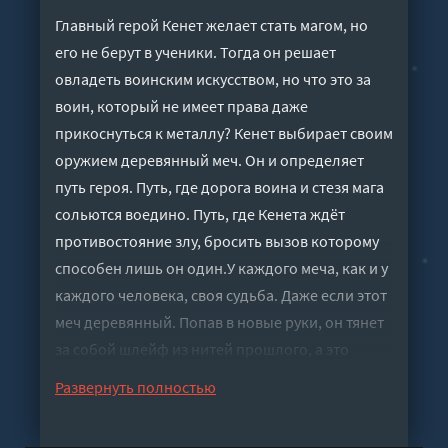
Главный герой Кенет желает стать магом, но
его не берут в ученики. Тогда он решает
овладеть воинским искусством, но что это за
воин, который не имеет права даже
прикоснуться к металлу? Кенет выбирает своим
оружием деревянный меч. Он и определяет
путь героя. Путь, где дорога воина и стезя мага
сольются воедино. Путь, где Кенета ждёт
противостояние злу, бросить вызов которому
способен лишь он один.У каждого меча, как и у
каждого человека, своя судьба. Даже если этот
меч деревянный. Попав в новые руки, он тянет
за собой шлейф из нитей прошлого, а это
может привести к самым непредсказуемым и
Развернуть полностью
опасным последствиям. Кенету предстоит
выяснить судьбу своего меча, пока не стало