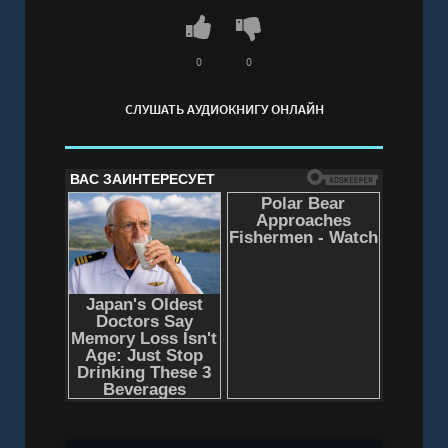
слишком поздно.
Слушать аудиокнигу "Меч без рукояти -
Элеонора Раткевич" онлайн бесплатно без
0
0
регистрации - полная версия
СЛУШАТЬ АУДИОКНИГУ ОНЛАЙН