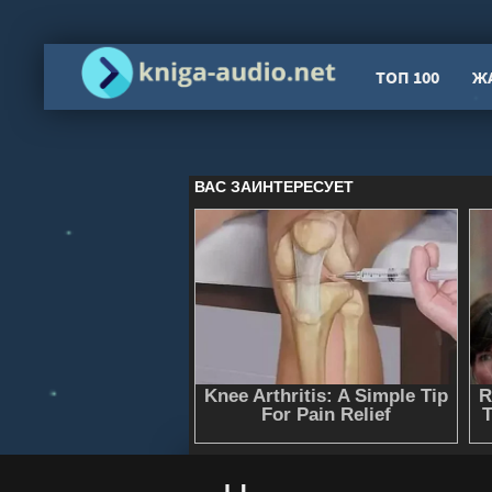
ТОП 100
Ж