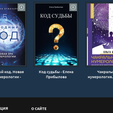
й код. Новая
Код судьбы - Елена
Чакраль
мерологии -
Прибылова
нумерология.
а Егиазарова
свой энергет
потенциа
кармические
души - Ольга 
ЦИЯ
О САЙТЕ