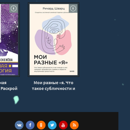
ная
Мои разные «я. Что
 Раскрой
такое субличности и
ический
как знание о них
л и
поможет проработать
 задачи
травмы и обрести
Бекенёва
внутреннюю
целостность - Ричард
Шварц