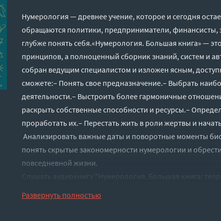
Нумерология — древнее учение, которое и сегодня остае
обращаются политики, предприниматели, финансисты, эк
глубже понять себя.«Нумерология. Большая книга» — эт
принципов, а полноценный сборник знаний, систем и ав
собран ведущим специалистом и изложен ясным, досту
сможете:– Понять свое предназначение.– Выбрать наиб
деятельности.– Выстроить более гармоничные отношени
раскрыть собственные способности и ресурсы.– Определ
проработать их.– Перестать жить в роли жертвы и начат
Анализировать важные даты и поворотные моменты био
понять скрытые закономерности нумерологии и обрест
повседневной жизни.
Слушать аудиокнигу "Нумерология. Большая книга: теор
ключевые даты, расчеты предназначения - Марияна Анаэ
Развернуть полностью
регистрации - полная версия