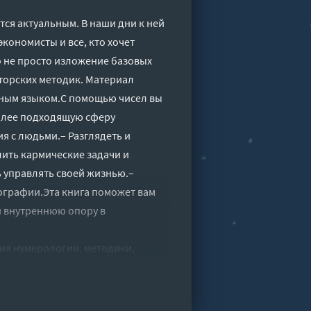
тся актуальным. В наши дни к ней
ономисты и все, кто хочет
о не просто изложение базовых
торских методик. Материал
пным языком.С помощью чисел вы
олее подходящую сферу
я с людьми.– Разглядеть и
ить кармические задачи и
ь управлять своей жизнью.–
графии.Эта книга поможет вам
и внутреннюю опору в
ия нумерологии, методики,
ль" онлайн бесплатно без