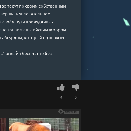
ство текут по своим собственным
совершить увлекательное
на своём пути причудливых
нена тонким английским юмором,
и абсурдом, который одинаково
ис" онлайн бесплатно без
0
0