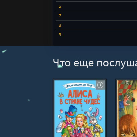
6
7
8
9
10
Что еще послуш