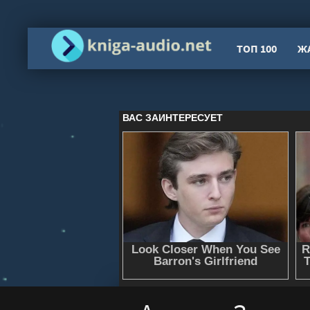
ТОП 100
Ж