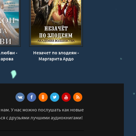
 любви -
Незачет по злодеям -
чарова
Маргарита Ардо
нам. У нас можно послушать как новые
ься с друзьями лучшими аудиокнигами!