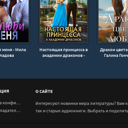
 меня - Мила
Настоящая принцесса в
Дракон цвета
ладова
академии драконов -
Галина Гон
Аликс Гифт
ЦИЯ
О САЙТЕ
денциальности
Интересуют новинки мира литературы? Вам к 
адателям
так и старые аудиокниги. Выбрать и поделит