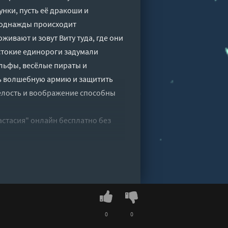
унки, пусть её дракоши и
 однажды происходит
ивают и зовут Виту туда, где они
стокие единороги задумали
эльфы, весёлые пираты и
ь волшебную армию и защитить
мелость и воображение способны
астасия" онлайн бесплатно без
0
0