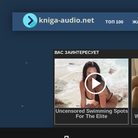
ТОП 100
Ж