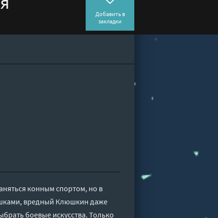
ия
Добавить в
закладки
аняться конным спортом, но в
ешками, вредный Клюшкин даже
выбрать боевые искусства. Только