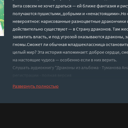
Вита совсем не хочет драться — ей ближе фантазия и рис
получаются пушистыми, добрыми и «ненастоящими».Но
невероятное: нарисованные разноцветные дракончики ож
действительно существуют — в Страну драконов. Там же
захватить власть, и под угрозой оказываются драконы, 
гномы.Сможет ли обычная младшеклассница остановит
целый мир? Эта история напоминает: доброе сердце, с
на настоящие чудеса — особенно если в них верить.
Слушать аудиокнигу "Драконы из альбома - Туманова Ан
регистрации - полная версия
Развернуть полностью